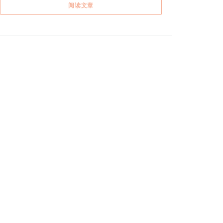
((在新窗口中打开))
阅读文章