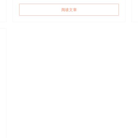
((在新窗口中打开))
阅读文章