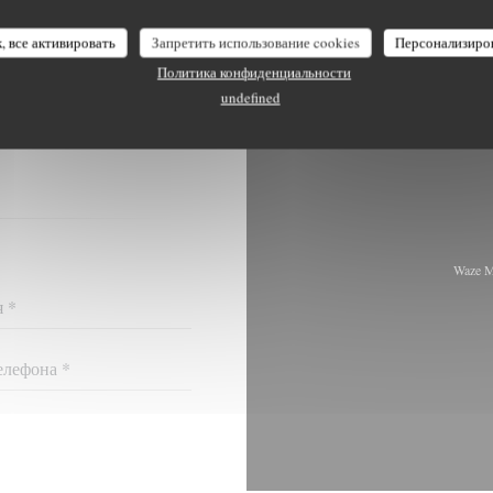
, все активировать
Запретить использование cookies
Персонализиро
Политика конфиденциальности
undefined
Я С НАМИ?
У НИЖЕ!
Waze M