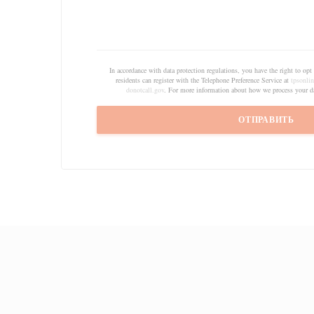
In accordance with data protection regulations, you have the right to o
residents can register with the Telephone Preference Service at
tpsonlin
donotcall.gov
. For more information about how we process your da