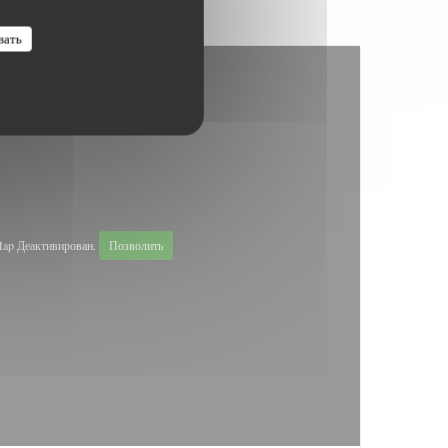
вать
ap Деактивирован.
Позволить