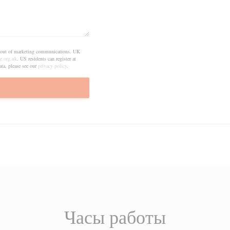
pt out of marketing communications. UK
e.org.uk
. US residents can register at
ta, please see our
privacy policy
.
Часы работы