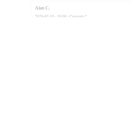
Alan
C
2026-07-19
- 19:00 - Couverts 2
We were actually a party of six. The reservation software
recommended two delightful Moroccan wines, a Rose n a F
were well cooked n grilled. Delicious. At the end of the 
Prince n always satisfied