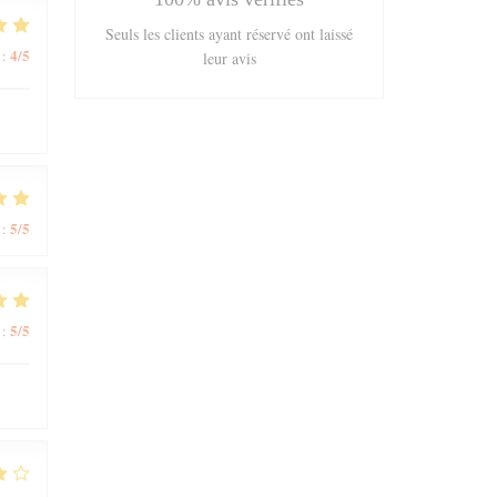
Seuls les clients ayant réservé ont laissé
4
/5
:
leur avis
5
/5
:
5
/5
: