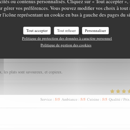
icités ou contenus personnalisés. Cliquez sur « Tout accepter », 
r gérer vos préférences. Vous pouvez modifier vos choix à tou
r l'icône représentant un cookie en bas à gauche des pages du si
is de nos clients
Tout accepter
Tout refuser
Personnaliser
Politique de protection des données à caractère personnel
Politique de gestion des cookies
5
/5
4
/5
5
/5
Service
:
Ambiance
:
Cuisine
:
Qualité / Prix
, les plats sont savoureux, et copieux.
5
/5
5
/5
5
/5
Service
:
Ambiance
:
Cuisine
:
Qualité / Prix