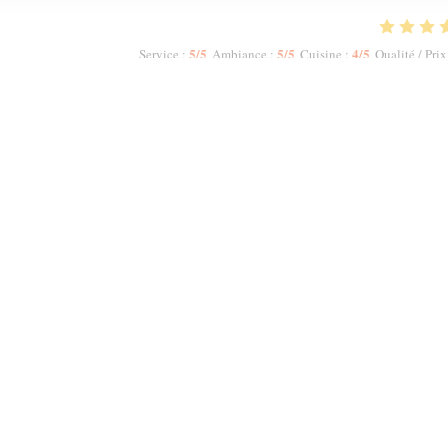
5
/5
5
/5
4
/5
Service
:
Ambiance
:
Cuisine
:
Qualité / Prix
 did not allow me to increase the numbers. The host Samir was most polite and
ruity Red. We had a starter to share n then had two Tagines n two Couscous.
meal, we were offered complimentary fresh mint tea. My second visit to Mechou
1
2
3