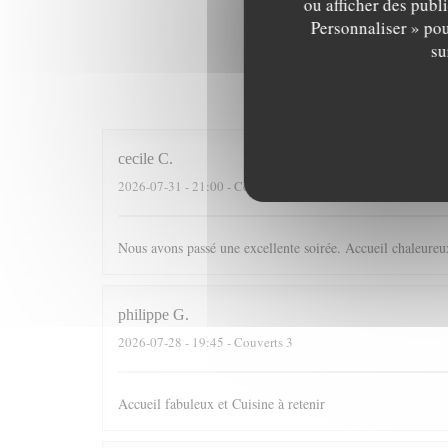
ou afficher des publ
Personnaliser » pou
su
Les av
cecile
C
2026-07-31
- 21:00 - Couverts 4
Nous avons passé une excellente soirée. Accueil chaleureux
philippe
G
2026-07-28
- 19:45 - Couverts 3
Accueil fabuleux et Cuisine à retenir