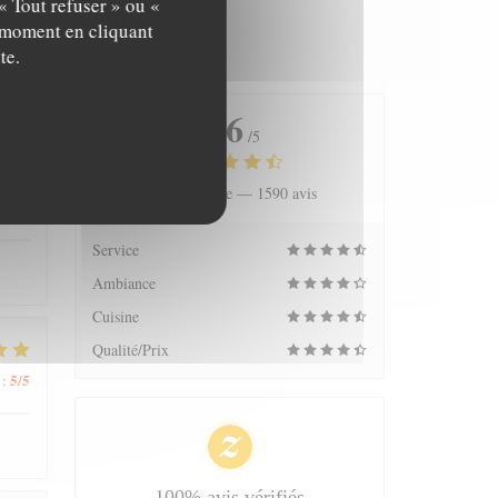
« Tout refuser » ou «
t moment en cliquant
te.
4.6
/5
Note moyenne —
1590 avis
5
/5
:
Service
Ambiance
Cuisine
Qualité/Prix
5
/5
:
100% avis vérifiés