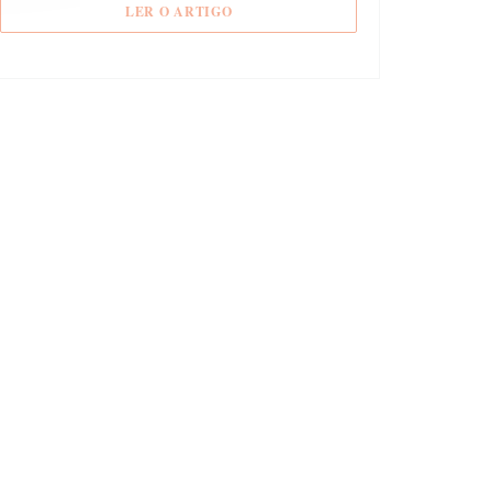
((ABRE NUMA NOVA JANELA))
LER O ARTIGO
A))