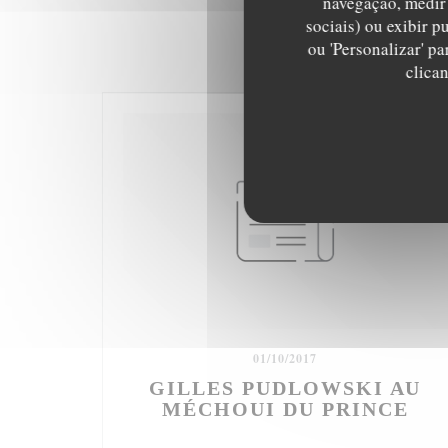
navegação, medir 
sociais) ou exibir p
ou 'Personalizar' p
clica
01/10/2017
GILLES PUDLOWSKI AU
MÉCHOUI DU PRINCE