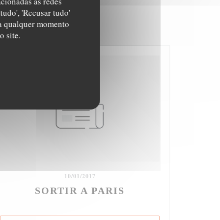
acionadas às redes
tudo', 'Recusar tudo'
s a qualquer momento
 site.
10/01/2017
SORTIR A PARIS