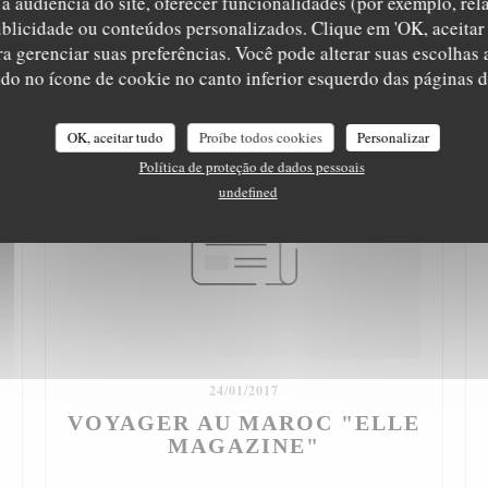
a audiência do site, oferecer funcionalidades (por exemplo, rel
ublicidade ou conteúdos personalizados. Clique em 'OK, aceitar 
ara gerenciar suas preferências. Você pode alterar suas escolha
ndo no ícone de cookie no canto inferior esquerdo das páginas do
OK, aceitar tudo
Proíbe todos cookies
Personalizar
Política de proteção de dados pessoais
undefined
24/01/2017
VOYAGER AU MAROC "ELLE
MAGAZINE"