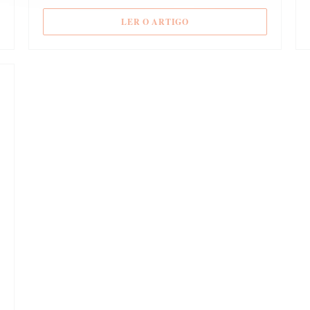
VA JANELA))
((ABRE NUMA NOVA JANEL
LER O ARTIGO