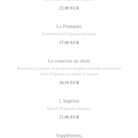
22,00 EUR
Le Printanier
Assortiment de légumes fondants
17,00 EUR
Le couscous au choix
Brochette d’agneau ou poulet ou merguez ou kefta ou bœuf ou
côtes d’Agneau ou épaule d’agneau
18,50 EUR
L’Impérial
Épaule d’agneau, merguez
21,00 EUR
Suppléments: