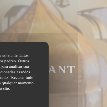
na coleta de dados
or padrão. Outros
RESTAURANT
para analisar sua
acionadas às redes
tudo', 'Recusar tudo'
IS
s a qualquer momento
 site.
AURANT MAROCA