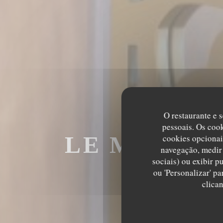
O restaurante e s
pessoais. Os coo
LE MECHOU
cookies opcionai
navegação, medir 
sociais) ou exibir p
M
ou 'Personalizar' p
clica
LE MECHOUI D