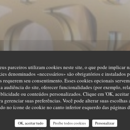
eus parceiros utilizam cookies neste site, o que pode implicar 
kies denominados «necessários» são obrigatórios e instalados p
I DU PRINCE 
s requerem seu consentimento. Esses cookies opcionais servem 
a audiência do site, oferecer funcionalidades (por exemplo, rel
ublicidade ou conteúdos personalizados. Clique em 'OK, aceitar 
AROCAIN À PAR
ara gerenciar suas preferências. Você pode alterar suas escolha
ndo no ícone de cookie no canto inferior esquerdo das páginas do
U PRINCE REST
|
PARIS
OK, aceitar tudo
Proíbe todos cookies
Personalizar