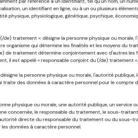
mment par référence à un identifiant, tel qu'un nom, un numér
lisation, un identifiant en ligne, ou à un ou plusieurs élément
tité physique, physiologique, génétique, psychique, économiqu
(/de) traitement »: désigne la personne physique ou morale, l'
tre organisme qui détermine les finalités et les moyens du tra
) de traitement détermine conjointement avec d'autres les fin
t, il est appelé « responsable conjoint du (/de) traitement ».
: désigne la personne physique ou morale, l'autorité publique, 
i traite des données à caractère personnel pour le compte 
rsonne physique ou morale, une autorité publique, un service 
nne concernée, le responsable du traitement, le sous-traitan
'autorité directe du responsable du traitement ou du sous-tra
r les données à caractère personnel.