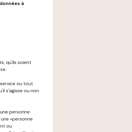
 données à
s, qu'ils soient
nte:
 service ou tout
il s'agisse ou non
à une personne
re une «personne
ent ou