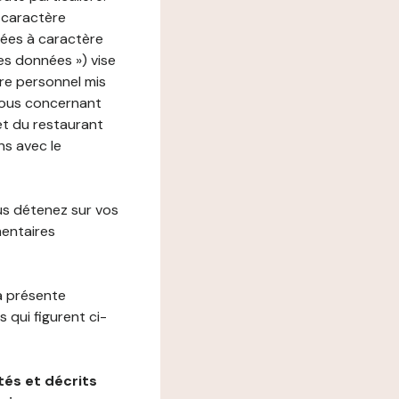
 caractère
nées à caractère
des données ») vise
re personnel mis
vous concernant
net du restaurant
ns avec le
us détenez sur vos
mentaires
a présente
 qui figurent ci-
és et décrits