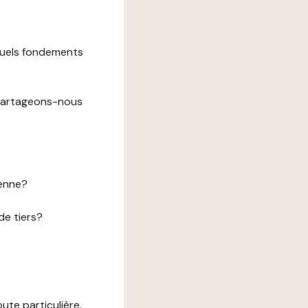
 quels fondements
 partageons-nous
éenne?
de tiers?
te particulière.