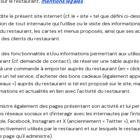
 sur le restaurant,
mentions légales
.
ite le présent site internet (cf. le « site » tel que défini ci-de
ion de tout internaute qui l’utilise ou le visite des informati
é du restaurant, les cartes et menus proposés, ainsi que ses a
r des clients du restaurant.
 des fonctionnalités et/ou informations permettant aux utilis
urant (cf. demande de contact), de réserver une table auprès
à une commande à emporter auprès du restaurant (en « click a
 un tel service, d'acheter des bons cadeaux (également appe
aux ») auprès du restaurant si tel est proposé sur le site, m
mations et actualités en lien avec l'activité du restaurant.
nistre également des pages présentant son activité et lui pe
s réseaux sociaux et d'interagir avec les internautes par l'in
le, Facebook, Instagram et X (anciennement « Twitter »), en 
ectivement utilisés par le restaurant et sur lesquels le resta
 page qu'il administre).