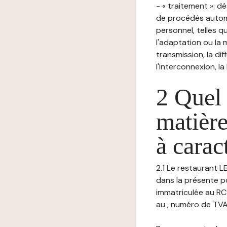
- « traitement »: 
de procédés autom
personnel, telles qu
l'adaptation ou la m
transmission, la di
l'interconnexion, la
2 Quel 
matière
à carac
2.1 Le restaurant 
dans la présente po
immatriculée au RC
au , numéro de TVA: ,