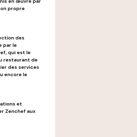
mis en œuvre par
son propre
ection des
 par le
f, qui est le
au restaurant de
ier des services
ou encore le
gations et
ter Zenchef aux