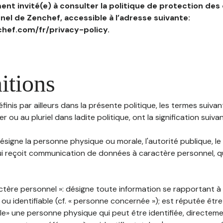
nt invité(e) à consulter la politique de protection des
el de Zenchef, accessible à l’adresse suivante:
hef.com/fr/privacy-policy.
itions
inis par ailleurs dans la présente politique, les termes suivant
r ou au pluriel dans ladite politique, ont la signification suiva
 désigne la personne physique ou morale, l'autorité publique, le
i reçoit communication de données à caractère personnel, qu'
ctère personnel »: désigne toute information se rapportant 
 ou identifiable (cf. « personne concernée »); est réputée êt
ble» une personne physique qui peut être identifiée, directem