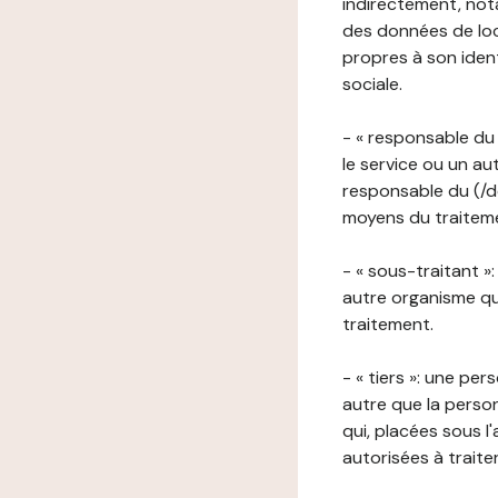
indirectement, nota
des données de loca
propres à son iden
sociale.
- « responsable du 
le service ou un au
responsable du (/de
moyens du traitemen
- « sous-traitant »
autre organisme qu
traitement.
- « tiers »: une pe
autre que la perso
qui, placées sous l
autorisées à traite