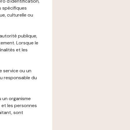
o d'identification,
s spécifiques
e, culturelle ou
autorité publique,
itement. Lorsque le
alités et les
le service ou un
du responsable du
ou un organisme
t et les personnes
itant, sont