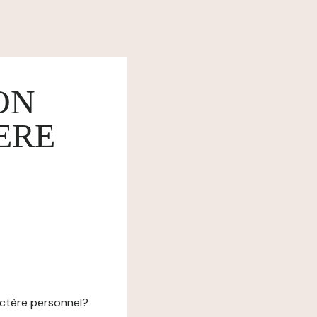
ON
ERE
actère personnel?