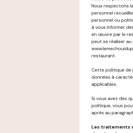
Nous respectons la
personnel recueilli
personnel ou politi
à vous informer de
en œuvre par le re
peut se réaliser au
www.lemechouiduprin
restaurant.
Cette politique de
données à caractèr
applicables.
Si vous avez des 
politique, vous po
après au paragraph
Les traitements 