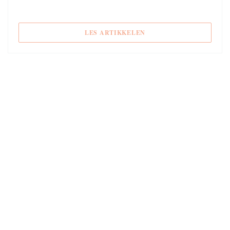
((ÅPNER I ET NYTT VIND
LES ARTIKKELEN
10/01/2017