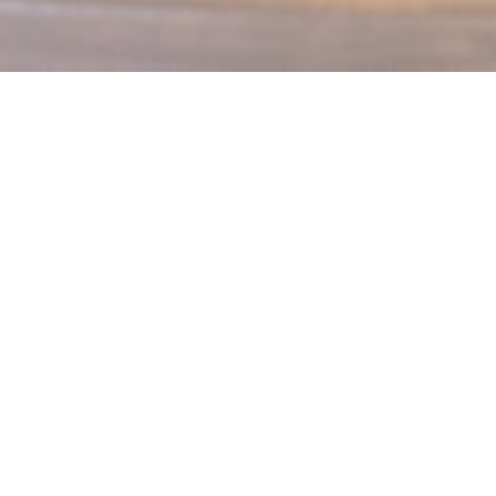
LE MECHOUI DU PRINCE
Restaurant Marocain à Paris
Le Méchoui du Prince: Latinerkvarterets orient
I nesten femti år har Le Méchoui du Prince brakt det beste av
orientalsk kultur til hjertet av Latinerkvarteret: varme og
krydrede smaker, omsluttende dufter, musikk med fengslende
rytmer og ånden til å dele.
Le Méchoui du Prince: En familiehistorie