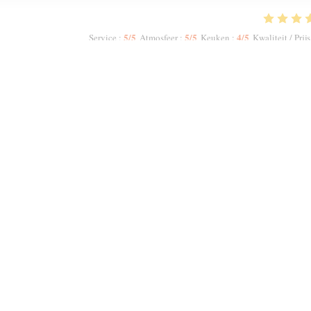
5
/5
5
/5
4
/5
Service
:
Atmosfeer
:
Keuken
:
Kwaliteit / Prijs
 did not allow me to increase the numbers. The host Samir was most polite and
ruity Red. We had a starter to share n then had two Tagines n two Couscous.
meal, we were offered complimentary fresh mint tea. My second visit to Mechou
1
2
3