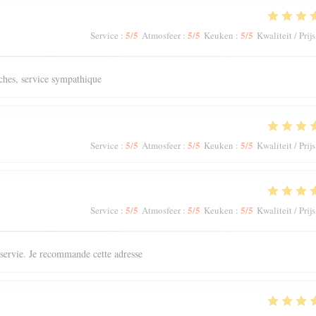
5
/5
5
/5
5
/5
Service
:
Atmosfeer
:
Keuken
:
Kwaliteit / Prijs
aîches, service sympathique
5
/5
5
/5
5
/5
Service
:
Atmosfeer
:
Keuken
:
Kwaliteit / Prijs
5
/5
5
/5
5
/5
Service
:
Atmosfeer
:
Keuken
:
Kwaliteit / Prijs
n servie. Je recommande cette adresse