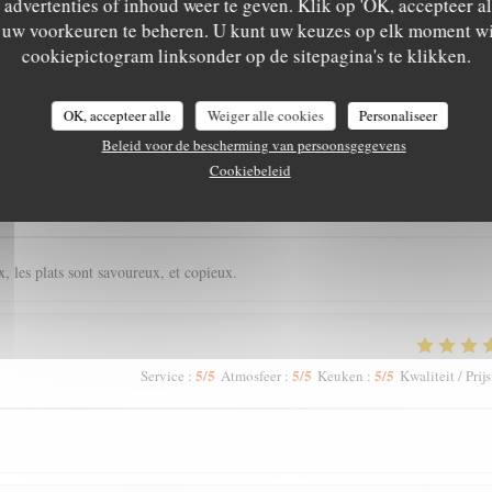
advertenties of inhoud weer te geven. Klik op 'OK, accepteer alle
m uw voorkeuren te beheren. U kunt uw keuzes op elk moment wi
cookiepictogram linksonder op de sitepagina's te klikken.
astbeoordelingen
OK, accepteer alle
Weiger alle cookies
Personaliseer
Beleid voor de bescherming van persoonsgegevens
Cookiebeleid
5
/5
4
/5
5
/5
Service
:
Atmosfeer
:
Keuken
:
Kwaliteit / Prijs
, les plats sont savoureux, et copieux.
5
/5
5
/5
5
/5
Service
:
Atmosfeer
:
Keuken
:
Kwaliteit / Prijs