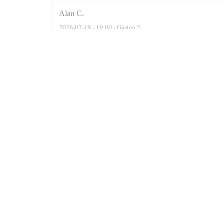
Alan
C
2026-07-19
- 19:00 - Gasten 2
We were actually a party of six. The reservation software
recommended two delightful Moroccan wines, a Rose n a F
were well cooked n grilled. Delicious. At the end of the 
Prince n always satisfied