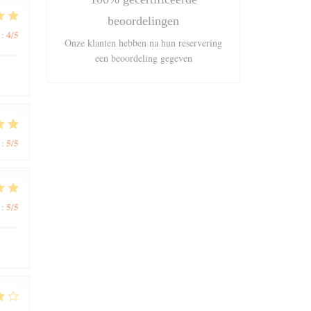
beoordelingen
4
/5
:
Onze klanten hebben na hun reservering
een beoordeling gegeven
5
/5
:
5
/5
: