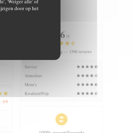
', 'Weiger alle' of
jzigen door op het
4.6
/5
Gemiddelde rating —
1590 reviews
5
/5
:
Service
Atmosfeer
Menu's
Kwaliteit/Prijs
5
/5
:
100% gecertificeerde