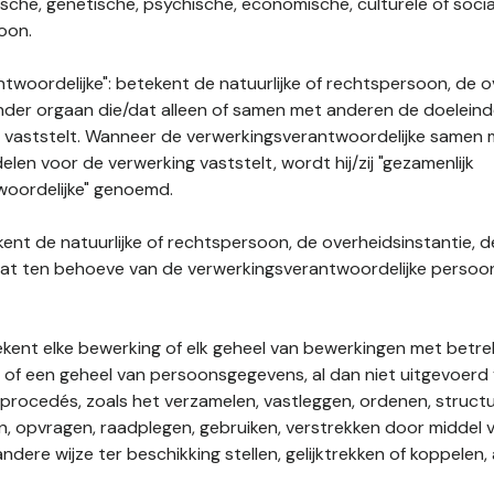
gische, genetische, psychische, economische, culturele of socia
soon.
twoordelijke": betekent de natuurlijke of rechtspersoon, de o
ander orgaan die/dat alleen of samen met anderen de doelein
 vaststelt. Wanneer de verwerkingsverantwoordelijke samen
len voor de verwerking vaststelt, wordt hij/zij "gezamenlijk
woordelijke" genoemd.
kent de natuurlijke of rechtspersoon, de overheidsinstantie, d
dat ten behoeve van de verwerkingsverantwoordelijke perso
tekent elke bewerking of elk geheel van bewerkingen met betre
f een geheel van persoonsgegevens, al dan niet uitgevoerd 
rocedés, zoals het verzamelen, vastleggen, ordenen, structu
en, opvragen, raadplegen, gebruiken, verstrekken door middel
ndere wijze ter beschikking stellen, gelijktrekken of koppelen