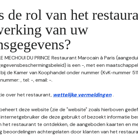
s de rol van het restaura
werking van uw
nsgegevens?
 LE MECHOUI DU PRINCE Restaurant Marocain à Paris (aangedui
t gegevensbeschermingsbeleid) is een -, met een maatschappeli
n bij de Kamer van Koophandel onder nummer (KvK-nummer 5
ummer: , tel: -, email: -.
ie over het restaurant,
wettelijke vermeldingen
.
beheert deze website (zie de "website" zoals hierboven gedefi
 internetgebruiker die deze gebruikt of bezoekt informatie be
an het restaurant te ontdekken, de aangeboden kaarten en men
nog beoordelingen achtergelaten door klanten van het restaura