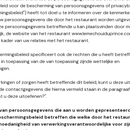
leid voor de bescherming van persoonsgegevens of privacybe
ngsbeleid") heeft tot doel u te informeren over de kenmerke
uw persoonsgegevens die door het restaurant worden uitgev
e persoonsgegevens betreffende u kan plaatsvinden door mid
lijk, de website van het restaurant www.lemechouiduprince.co
t kader van uw relaties met het restaurant.
rmingsbeleid specificeert ook de rechten die u heeft betref
n toepassing van de van toepassing zijnde wettelijke en
ngen.
kingen of zorgen heeft betreffende dit beleid, kunt u deze ui
de contactgegevens die hierna vermeld staan in de paragraaf 
t u deze uitoefenen?".
 van persoonsgegevens die aan u worden gepresenteer
eschermingsbeleid betreffen die welke door het restau
hoedanigheid van verwerkingsverantwoordelijke voor zij