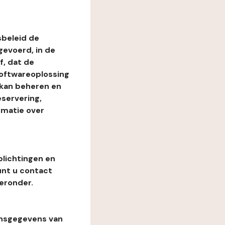
beleid de
evoerd, in de
, dat de
softwareoplossing
 kan beheren en
eservering,
rmatie over
plichtingen en
unt u contact
eronder.
onsgegevens van