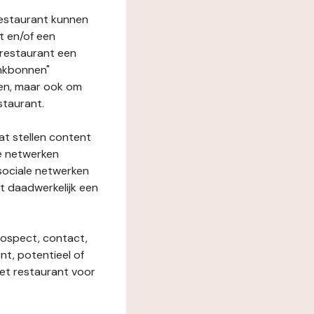
restaurant kunnen
t en/of een
t restaurant een
enkbonnen"
den, maar ook om
staurant.
at stellen content
ze netwerken
 sociale netwerken
t daadwerkelijk een
rospect, contact,
ent, potentieel of
het restaurant voor