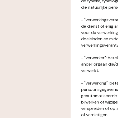
de fysieke, fysiolo
die natuurlijke per
- "verwerkingsveran
de dienst of enig 
voor de verwerking
doeleinden en midde
verwerkingsverant
- "verwerker": bete
ander orgaan die/
verwerkt.
- "verwerking": be
persoonsgegevens o
geautomatiseerde p
bijwerken of wijzig
verspreiden of op a
of vernietigen.