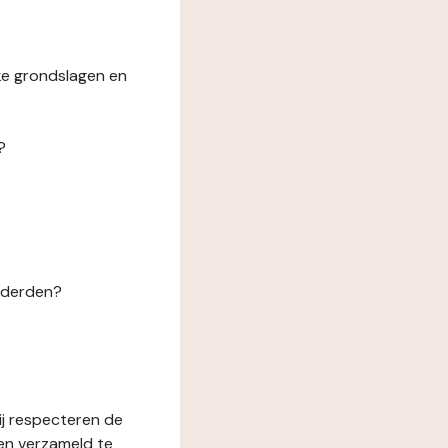
ke grondslagen en
?
n derden?
ij respecteren de
en verzameld te