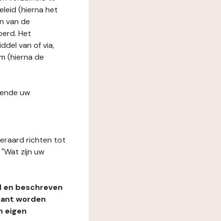
leid (hierna het
n van de
oerd. Het
del van of via,
m (hierna de
fende uw
teraard richten tot
"Wat zijn uw
d en beschreven
rant worden
n eigen