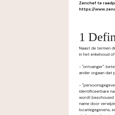
Zenchef te raadpl
https://www.zenc
1 Defin
Naast de termen die
in het enkelvoud o
- "ontvanger": bete
ander orgaan dat p
- "persoonsgegeven
identificeerbare na
wordt beschouwd ee
name door verwijzi
locatiegegevens, ee