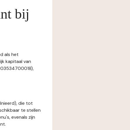
nt bij
d als het
jk kapitaal van
1103534700018),
nieerd), die tot
schikbaar te stellen
u's, evenals zijn
nt.