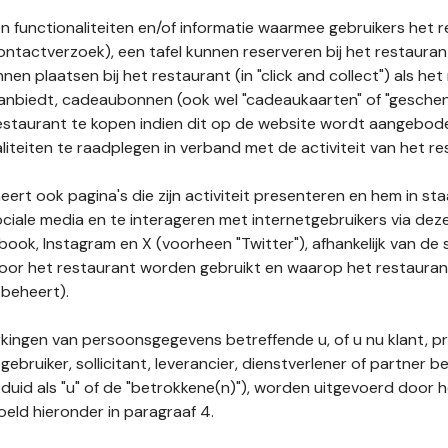
n functionaliteiten en/of informatie waarmee gebruikers het 
ontactverzoek), een tafel kunnen reserveren bij het restauran
nnen plaatsen bij het restaurant (in "click and collect") als he
 aanbiedt, cadeaubonnen (ook wel "cadeaukaarten" of "gesch
estaurant te kopen indien dit op de website wordt aangebo
liteiten te raadplegen in verband met de activiteit van het re
ert ook pagina's die zijn activiteit presenteren en hem in sta
ociale media en te interageren met internetgebruikers via de
book, Instagram en X (voorheen "Twitter"), afhankelijk van de
door het restaurant worden gebruikt en waarop het restauran
 beheert).
ingen van persoonsgegevens betreffende u, of u nu klant, p
gebruiker, sollicitant, leverancier, dienstverlener of partner b
duid als "u" of de "betrokkene(n)"), worden uitgevoerd door 
eld hieronder in paragraaf 4.