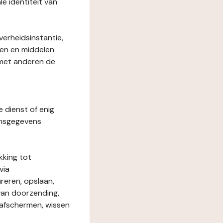
le identiteit van
verheidsinstantie,
den en middelen
 met anderen de
e dienst of enig
onsgegevens
kking tot
via
reren, opslaan,
 van doorzending,
, afschermen, wissen