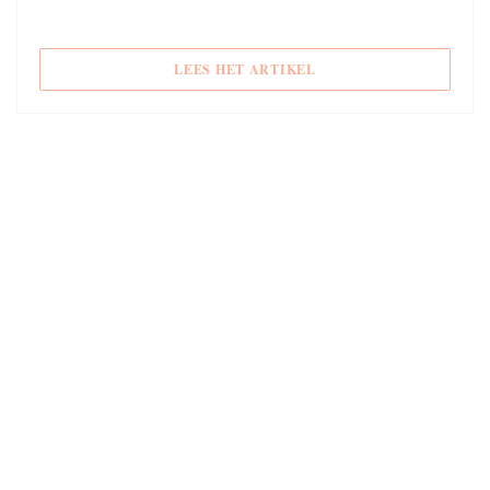
((OPENT IN EEN NIEUW
LEES HET ARTIKEL
10/01/2017