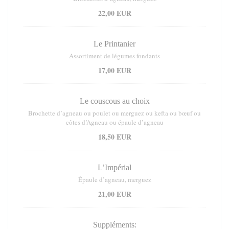
22,00 EUR
Le Printanier
Assortiment de légumes fondants
17,00 EUR
Le couscous au choix
Brochette d’agneau ou poulet ou merguez ou kefta ou bœuf ou
côtes d’Agneau ou épaule d’agneau
18,50 EUR
L’Impérial
Épaule d’agneau, merguez
21,00 EUR
Suppléments: