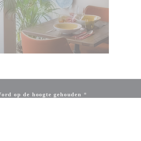
ord op de hoogte gehouden
*
hrijf je in op onze nieuwsbrief om gepersonaliseerde communicatie en
rketingaanbiedingen per e-mail van ons te ontvangen.
ABONNEREN