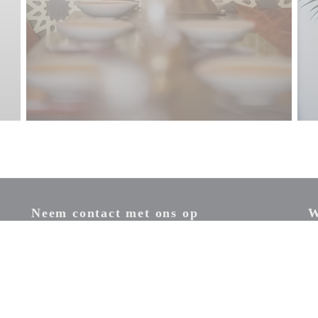
Neem contact met ons op
W
 nieuw venster))
Sc
ma
RESERVEER EEN TAFEL
ter))