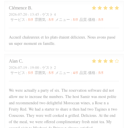
Clémence
B
2026-07-20
- 13:45 - ゲスト 4
5
/5
5
/5
5
/5
5
/5
サービス
:
雰囲気
:
メニュー
:
品質-価格
:
Accueil chaleureux et les plats étaient délicieux. Nous avons passé
un super moment en famille.
Alan
C
2026-07-19
- 19:00 - ゲスト 2
5
/5
5
/5
4
/5
5
/5
サービス
:
雰囲気
:
メニュー
:
品質-価格
:
We were actually a party of six. The reservation software did not
allow me to increase the numbers. The host Samir was most polite
and recommended two delightful Moroccan wines, a Rose n a
Fruity Red. We had a starter to share n then had two Tagines n two
Couscous. They were well cooked n grilled. Delicious. At the end
of the meal, we were offered complimentary fresh mint tea. My
second visit to Mechoui de Prince n always satisfied