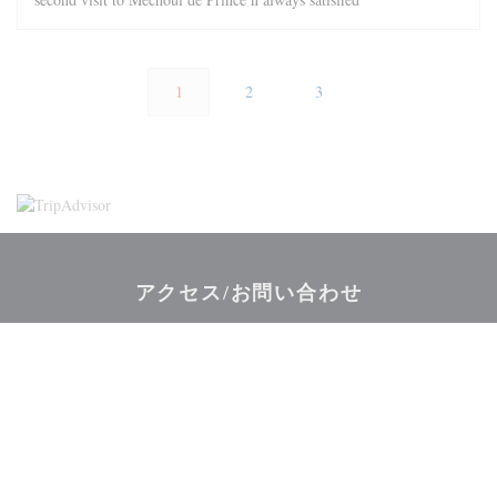
1
2
3
アクセス/お問い合わせ
((新しいウィ
34-36, rue Monsieur le Prince 75006 Paris
01 40 51 88 48
Facebook ((新しいウィンドウで開きます
Twitter ((新しいウィンドウで開
Instagram ((新しい
お問い合わせ