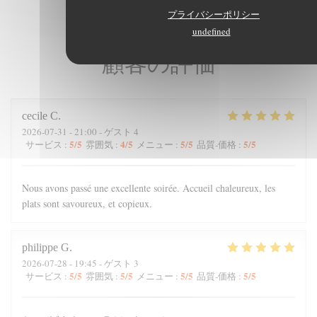
プライバシーポリシー
undefined
顧客の評価
cecile
C
2026-07-31
- 21:00 - ゲスト 4
5
/5
4
/5
5
/5
5
/5
サービス
:
雰囲気
:
メニュー
:
品質-価格
:
Nous avons passé une excellente soirée. Accueil chaleureux, les
plats sont savoureux, et copieux.
philippe
G
2026-07-28
- 19:45 - ゲスト 3
5
/5
5
/5
5
/5
5
/5
サービス
:
雰囲気
:
メニュー
:
品質-価格
: