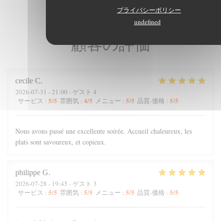
プライバシーポリシー
undefined
顧客の評価
cecile
C
2026-07-31
- 21:00 - ゲスト 4
5
/5
4
/5
5
/5
5
/5
サービス
:
雰囲気
:
メニュー
:
品質-価格
:
Nous avons passé une excellente soirée. Accueil chaleureux, les
plats sont savoureux, et copieux.
philippe
G
2026-07-28
- 19:45 - ゲスト 3
5
/5
5
/5
5
/5
5
/5
サービス
:
雰囲気
:
メニュー
:
品質-価格
: