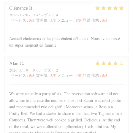
Clémence
B
2026-07-20
- 13:45 - ゲスト 4
5
/5
5
/5
5
/5
5
/5
サービス
:
雰囲気
:
メニュー
:
品質-価格
:
Accueil chaleureux et les plats étaient délicieux. Nous avons passé
un super moment en famille.
Alan
C
2026-07-19
- 19:00 - ゲスト 2
5
/5
5
/5
4
/5
5
/5
サービス
:
雰囲気
:
メニュー
:
品質-価格
:
We were actually a party of six. The reservation software did not
allow me to increase the numbers. The host Samir was most polite
and recommended two delightful Moroccan wines, a Rose n a
Fruity Red. We had a starter to share n then had two Tagines n two
Couscous. They were well cooked n grilled. Delicious. At the end
of the meal, we were offered complimentary fresh mint tea. My
second visit to Mechoui de Prince n always satisfied