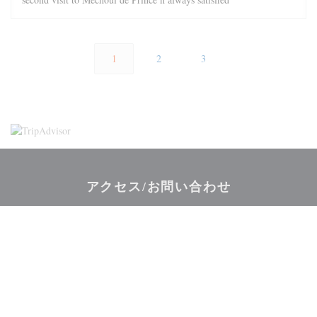
1
2
3
アクセス/お問い合わせ
((新しいウィ
34-36, rue Monsieur le Prince 75006 Paris
01 40 51 88 48
Facebook ((新しいウィンドウで開きます
Twitter ((新しいウィンドウで開
Instagram ((新しい
お問い合わせ