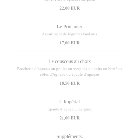
22,00 EUR
Le Printanier
Assortiment de légumes fondants
17,00 EUR
Le couscous au choix
Brochette d’agneau ou poulet ou merguez ou kefta ou bœuf ou
côtes d’Agneau ou épaule d’agneau
18,50 EUR
L’Impérial
Épaule d’agneau, merguez
21,00 EUR
Suppléments: