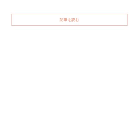
((新しいウィンドウで開きます))
記事を読む
2017/01/10