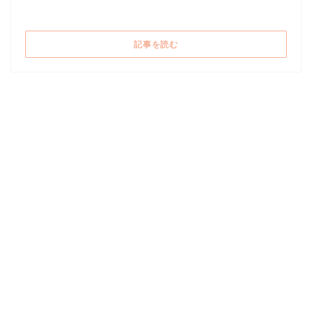
((新しいウィンドウで開きます))
記事を読む
2017/01/10