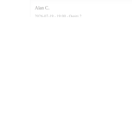
Alan
C
2026-07-19
- 19:00 - Ospiti 2
We were actually a party of six. The reservation software
recommended two delightful Moroccan wines, a Rose n a F
were well cooked n grilled. Delicious. At the end of the 
Prince n always satisfied