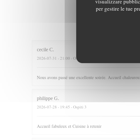
visualizzare pubblici
per gestire le tue p
I parer
cecile
C
2026-07-31
- 21:00 - Ospiti 4
Nous avons passé une excellente soirée. Accueil chaleureux
philippe
G
2026-07-28
- 19:45 - Ospiti 3
Accueil fabuleux et Cuisine à retenir