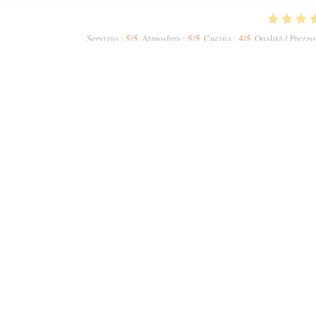
5
/5
5
/5
4
/5
Servizio
:
Atmosfera
:
Cucina
:
Qualità / Prezzo
 did not allow me to increase the numbers. The host Samir was most polite and
ruity Red. We had a starter to share n then had two Tagines n two Couscous.
meal, we were offered complimentary fresh mint tea. My second visit to Mechou
1
2
3