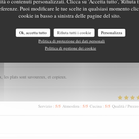
tà o contenuti personalizzati. Clicca su 'Accetta tutto', 'Rifiuta t
referenze. Puoi modificare le tue scelte in qualsiasi momento cli
cookie in basso a sinistra delle pagine del sito.
i dei nostri clienti
Ok, accetta tutto
Rifiuta tutti i cookie
Personalizza
Politica di protezione dei dati personali
Politica di gestione dei cookie
5
/5
4
/5
5
/5
Servizio
:
Atmosfera
:
Cucina
:
Qualità / Prezzo
, les plats sont savoureux, et copieux.
5
/5
5
/5
5
/5
Servizio
:
Atmosfera
:
Cucina
:
Qualità / Prezzo