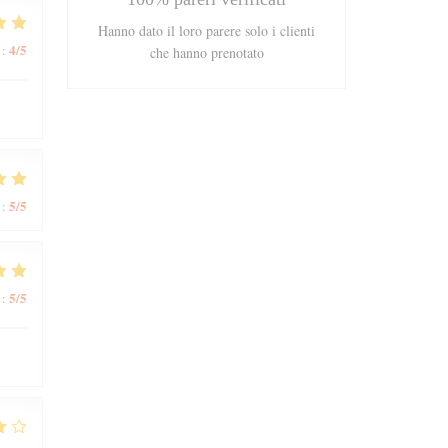
Hanno dato il loro parere solo i clienti
4
/5
:
che hanno prenotato
5
/5
:
5
/5
: