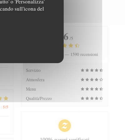
utto' o 'Personalizza'
ccando sull'icona del
4.6
/5
Valutazione media —
1590 recensioni
5
/5
:
Servizio
Atmosfera
Menu
Qualità/Prezzo
5
/5
:
100% pareri verificati