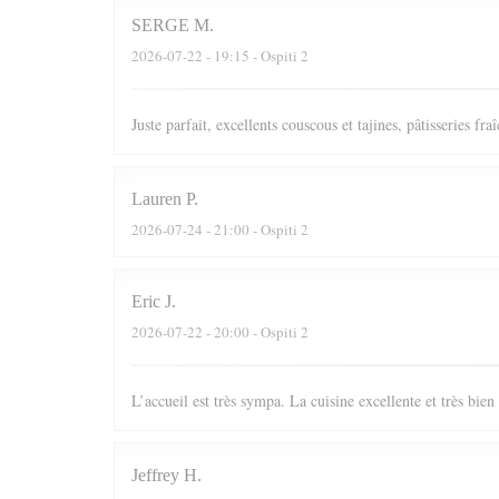
SERGE
M
2026-07-22
- 19:15 - Ospiti 2
Juste parfait, excellents couscous et tajines, pâtisseries fr
Lauren
P
2026-07-24
- 21:00 - Ospiti 2
Eric
J
2026-07-22
- 20:00 - Ospiti 2
L’accueil est très sympa. La cuisine excellente et très bie
Jeffrey
H