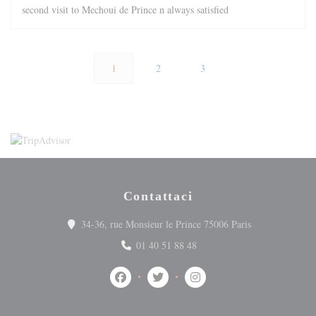
second visit to Mechoui de Prince n always satisfied
1
2
3
Contattaci
((apre una nuova
34-36, rue Monsieur le Prince 75006 Paris
01 40 51 88 48
Facebook ((apre una nuova finestra))
Twitter ((apre una nuova finestra))
Instagram ((apre una nuova 