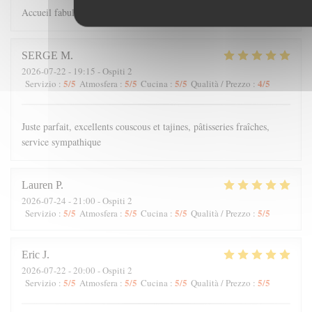
Accueil fabuleux et Cuisine à retenir
SERGE
M
2026-07-22
- 19:15 - Ospiti 2
5
/5
5
/5
5
/5
4
/5
Servizio
:
Atmosfera
:
Cucina
:
Qualità / Prezzo
:
Juste parfait, excellents couscous et tajines, pâtisseries fraîches,
service sympathique
Lauren
P
2026-07-24
- 21:00 - Ospiti 2
5
/5
5
/5
5
/5
5
/5
Servizio
:
Atmosfera
:
Cucina
:
Qualità / Prezzo
:
Eric
J
2026-07-22
- 20:00 - Ospiti 2
5
/5
5
/5
5
/5
5
/5
Servizio
:
Atmosfera
:
Cucina
:
Qualità / Prezzo
: