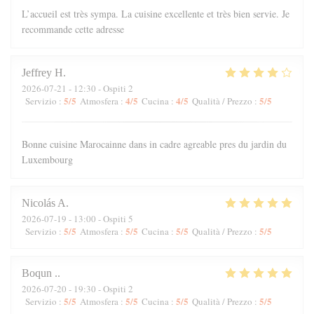
L’accueil est très sympa. La cuisine excellente et très bien servie. Je
recommande cette adresse
Jeffrey
H
2026-07-21
- 12:30 - Ospiti 2
5
/5
4
/5
4
/5
5
/5
Servizio
:
Atmosfera
:
Cucina
:
Qualità / Prezzo
:
Bonne cuisine Marocainne dans in cadre agreable pres du jardin du
Luxembourg
Nicolás
A
2026-07-19
- 13:00 - Ospiti 5
5
/5
5
/5
5
/5
5
/5
Servizio
:
Atmosfera
:
Cucina
:
Qualità / Prezzo
:
Boqun
.
2026-07-20
- 19:30 - Ospiti 2
5
/5
5
/5
5
/5
5
/5
Servizio
:
Atmosfera
:
Cucina
:
Qualità / Prezzo
: