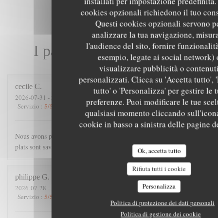
installati per impostazione predefinita. 
cookies opzionali richiedono il tuo con
Questi cookies opzionali servono p
analizzare la tua navigazione, misur
l'audience del sito, fornire funzionalit
I pareri dei nostri clienti
esempio, legate ai social network) 
visualizzare pubblicità o contenut
personalizzati. Clicca su 'Accetta tutto', '
cecile
C
tutto' o 'Personalizza' per gestire le 
2026-07-31
- 21:00 - Ospiti 4
preferenze. Puoi modificare le tue scel
5
/5
4
/5
5
/5
5
/5
Servizio
:
Atmosfera
:
Cucina
:
Qualità / Prezzo
:
qualsiasi momento cliccando sull'icon
cookie in basso a sinistra delle pagine de
Nous avons passé une excellente soirée. Accueil chaleureux, les
plats sont savoureux, et copieux.
Ok, accetta tutto
Rifiuta tutti i cookie
philippe
G
Personalizza
2026-07-28
- 19:45 - Ospiti 3
5
/5
5
/5
5
/5
5
/5
Servizio
:
Atmosfera
:
Cucina
:
Qualità / Prezzo
:
Politica di protezione dei dati personali
Politica di gestione dei cookie