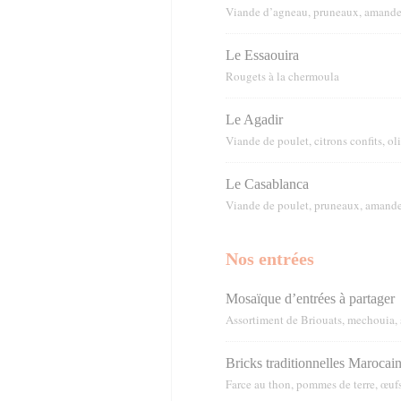
Viande d’agneau, pruneaux, amandes,
Le Essaouira
Rougets à la chermoula
Le Agadir
Viande de poulet, citrons confits, o
Le Casablanca
Viande de poulet, pruneaux, amandes
Nos entrées
Mosaïque d’entrées à partager
Assortiment de Briouats, mechouia, 
Bricks traditionnelles Marocai
Farce au thon, pommes de terre, œufs