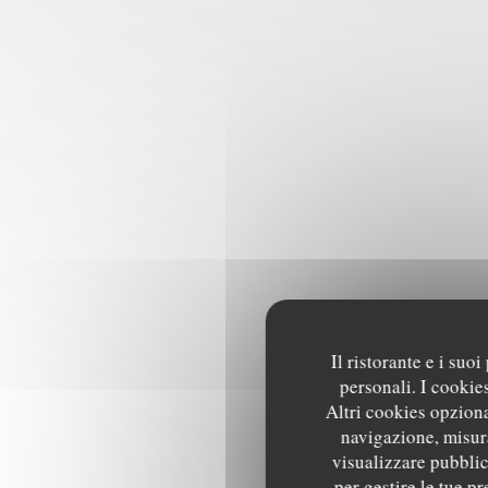
Il ristorante e i suo
personali. I cookie
Altri cookies opziona
navigazione, misura
visualizzare pubblici
per gestire le tue p