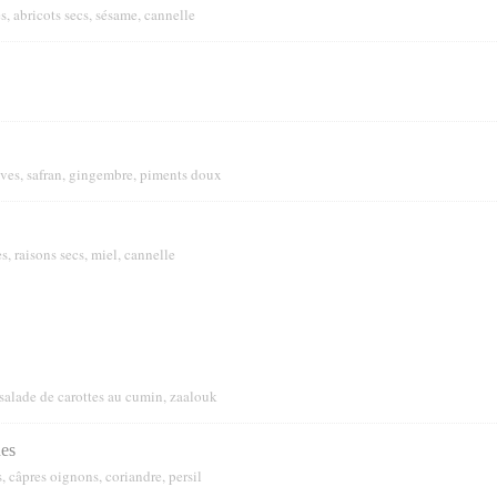
 abricots secs, sésame, cannelle
lives, safran, gingembre, piments doux
, raisons secs, miel, cannelle
salade de carottes au cumin, zaalouk
nes
, câpres oignons, coriandre, persil