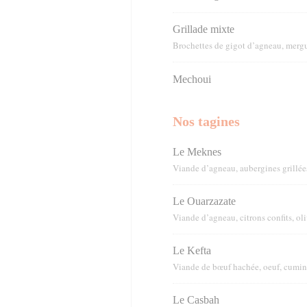
Grillade mixte
Brochettes de gigot d’agneau, merg
Mechoui
Nos tagines
Le Meknes
Viande d’agneau, aubergines grillée
Le Ouarzazate
Viande d’agneau, citrons confits, ol
Le Kefta
Viande de bœuf hachée, oeuf, cumin
Le Casbah