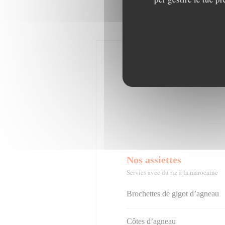
Nos assiettes
Servies avec du riz à la marocaine
Brochettes de gigot d’agneau
Côtes d’agneau