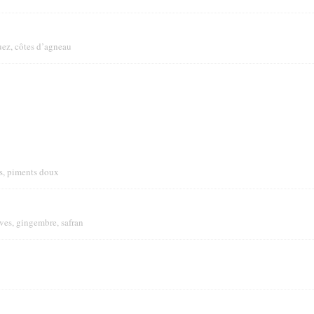
uez, côtes d’agneau
s, piments doux
ives, gingembre, safran