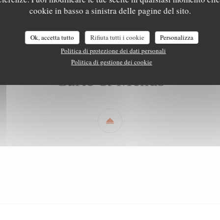
Carte & Menus
Les boissons
Carte des vins
cookie in basso a sinistra delle pagine del sito.
Ok, accetta tutto
Rifiuta tutti i cookie
Personalizza
Politica di protezione dei dati personali
Politica di gestione dei cookie
Carte & Menus