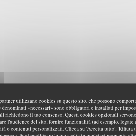
i partner utilizzano cookies su questo sito, che possono comporta
s denominati «necessari» sono obbligatori e installati per impos
li richiedono il tuo consenso. Questi cookies opzionali servono
re l'audience del sito, fornire funzionalità (ad esempio, legate 
tà o contenuti personalizzati. Clicca su 'Accetta tutto', 'Rifiuta t
referenze. Puoi modificare le tue scelte in qualsiasi momento cli