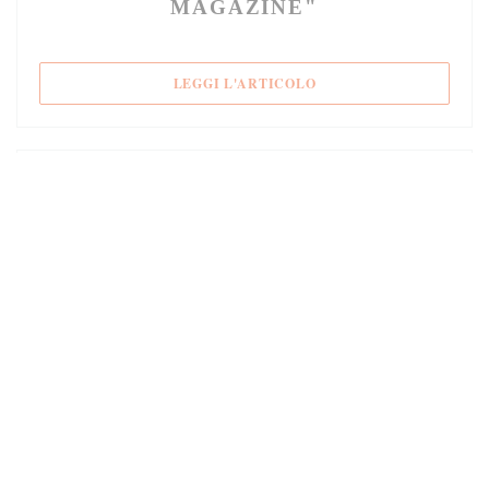
MAGAZINE"
((APRE UNA NUOVA FIN
LEGGI L'ARTICOLO
10/01/2017