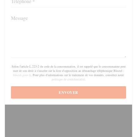
Selon l'article L.223-2 du code de la consommation, il est rappelé que le consommateur peut
user de son droit à s'inscrire sur la liste d'opposition au démarchage téléphonique Bloctel :
bloctel.gouv.fr
. Pour plus d'informations sur le traitement de vos données, consultez notre
politique de confidentialité
.