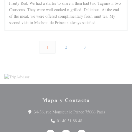
Fruity Red. We had a starter to share n then had two Tagines n two
Couscous. They were well cooked n grilled. Delicious. At the end
of the meal, we were offered complimentary fresh mint tea. My
second visit to Mechoui de Prince n always satisfied
1
2
3
Mapa y Contacto
((abre en una n
34-36, rue Monsieur le Prince 75006 Paris
01 40 51 88 48