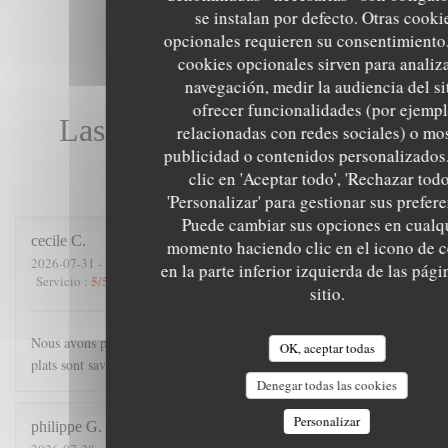
se instalan por defecto. Otras cooki
opcionales requieren su consentimiento.
cookies opcionales sirven para analiz
navegación, medir la audiencia del si
ofrecer funcionalidades (por ejempl
Las opiniones de nuestros
relacionadas con redes sociales) o mo
publicidad o contenidos personalizados
clientes
clic en 'Aceptar todo', 'Rechazar todo
'Personalizar' para gestionar sus prefere
Puede cambiar sus opciones en cualq
cecile
C
momento haciendo clic en el icono de 
2026-07-31
- 21:00 - Invitados 4
en la parte inferior izquierda de las pági
5
/5
4
/5
5
/5
5
/5
Servicio
:
Ambiente
:
Menú
:
Calidad / Precio
:
sitio.
Nous avons passé une excellente soirée. Accueil chaleureux, les
OK, aceptar todas
plats sont savoureux, et copieux.
Denegar todas las cookies
Personalizar
philippe
G