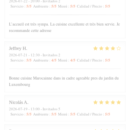
2026-07-22
- 20:00 - Invitados 2
5
/5
5
/5
5
/5
5
/5
Servicio
:
Ambiente
:
Menú
:
Calidad / Precio
:
L’accueil est très sympa. La cuisine excellente et très bien servie. Je
recommande cette adresse
Jeffrey
H
2026-07-21
- 12:30 - Invitados 2
5
/5
4
/5
4
/5
5
/5
Servicio
:
Ambiente
:
Menú
:
Calidad / Precio
:
Bonne cuisine Marocainne dans in cadre agreable pres du jardin du
Luxembourg
Nicolás
A
2026-07-19
- 13:00 - Invitados 5
5
/5
5
/5
5
/5
5
/5
Servicio
:
Ambiente
:
Menú
:
Calidad / Precio
: