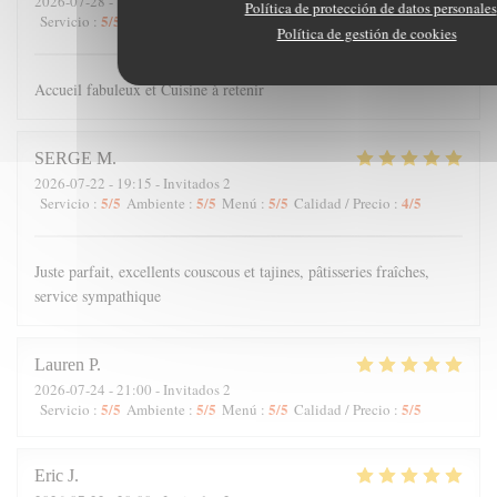
2026-07-28
- 19:45 - Invitados 3
Política de protección de datos personales
5
/5
5
/5
5
/5
5
/5
Servicio
:
Ambiente
:
Menú
:
Calidad / Precio
:
Política de gestión de cookies
Accueil fabuleux et Cuisine à retenir
SERGE
M
2026-07-22
- 19:15 - Invitados 2
5
/5
5
/5
5
/5
4
/5
Servicio
:
Ambiente
:
Menú
:
Calidad / Precio
:
Juste parfait, excellents couscous et tajines, pâtisseries fraîches,
service sympathique
Lauren
P
2026-07-24
- 21:00 - Invitados 2
5
/5
5
/5
5
/5
5
/5
Servicio
:
Ambiente
:
Menú
:
Calidad / Precio
:
Eric
J