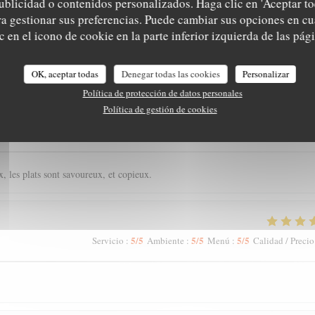
ublicidad o contenidos personalizados. Haga clic en 'Aceptar to
ara gestionar sus preferencias. Puede cambiar sus opciones en 
 en el icono de cookie en la parte inferior izquierda de las pági
es de nuestros clientes
OK, aceptar todas
Denegar todas las cookies
Personalizar
Política de protección de datos personales
Política de gestión de cookies
5
/5
4
/5
5
/5
Servicio
:
Ambiente
:
Menú
:
Calidad / Precio
, les plats sont savoureux, et copieux.
5
/5
5
/5
5
/5
Servicio
:
Ambiente
:
Menú
:
Calidad / Precio