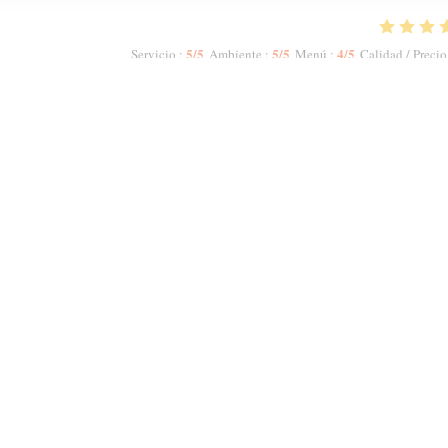
5
/5
5
/5
4
/5
Servicio
:
Ambiente
:
Menú
:
Calidad / Precio
 did not allow me to increase the numbers. The host Samir was most polite and
ruity Red. We had a starter to share n then had two Tagines n two Couscous.
meal, we were offered complimentary fresh mint tea. My second visit to Mechou
1
2
3