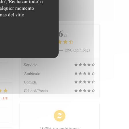
do', 'Rechazar todo' o
cualquier momento
nas del sitio.
4.6
/5
Valoración media —
1590 Opiniones
5
/5
:
Servicio
Ambiente
Comida
Calidad/Precio
5
/5
:
100% de opiniones