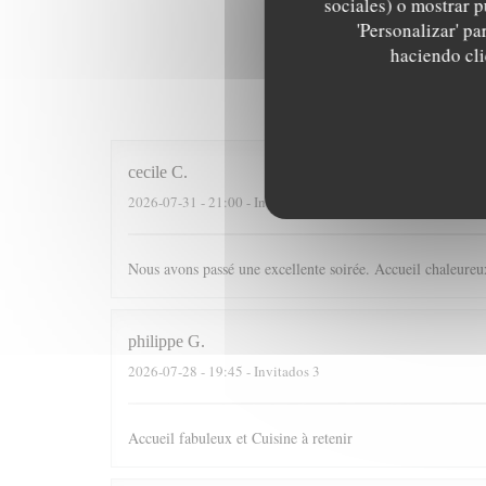
sociales) o mostrar p
'Personalizar' p
haciendo clic
Las opinion
cecile
C
2026-07-31
- 21:00 - Invitados 4
Nous avons passé une excellente soirée. Accueil chaleureux
philippe
G
2026-07-28
- 19:45 - Invitados 3
Accueil fabuleux et Cuisine à retenir