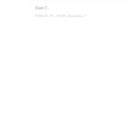
Alan
C
2026-07-19
- 19:00 - Invitados 2
We were actually a party of six. The reservation software
recommended two delightful Moroccan wines, a Rose n a F
were well cooked n grilled. Delicious. At the end of the 
Prince n always satisfied