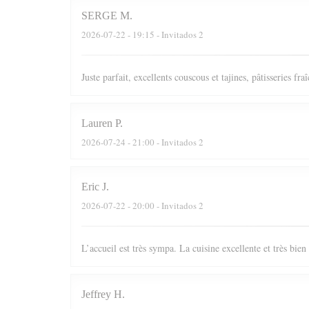
SERGE
M
2026-07-22
- 19:15 - Invitados 2
Juste parfait, excellents couscous et tajines, pâtisseries fr
Lauren
P
2026-07-24
- 21:00 - Invitados 2
Eric
J
2026-07-22
- 20:00 - Invitados 2
L’accueil est très sympa. La cuisine excellente et très bie
Jeffrey
H