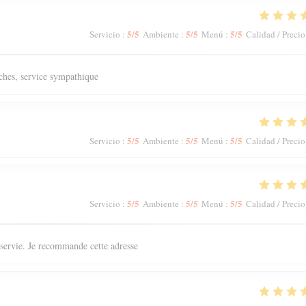
5
/5
5
/5
5
/5
Servicio
:
Ambiente
:
Menú
:
Calidad / Precio
aîches, service sympathique
5
/5
5
/5
5
/5
Servicio
:
Ambiente
:
Menú
:
Calidad / Precio
5
/5
5
/5
5
/5
Servicio
:
Ambiente
:
Menú
:
Calidad / Precio
n servie. Je recommande cette adresse