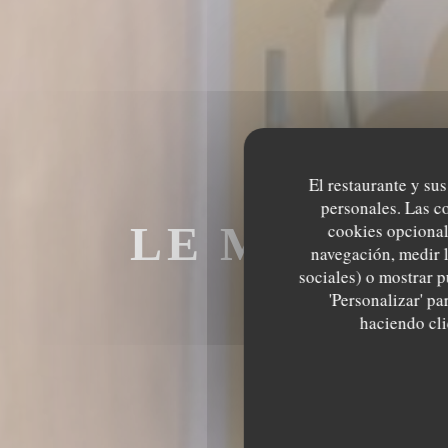
El restaurante y sus
personales. Las c
LE MECHOU
cookies opcional
navegación, medir l
sociales) o mostrar p
M
'Personalizar' p
haciendo clic
LE MECHOUI D