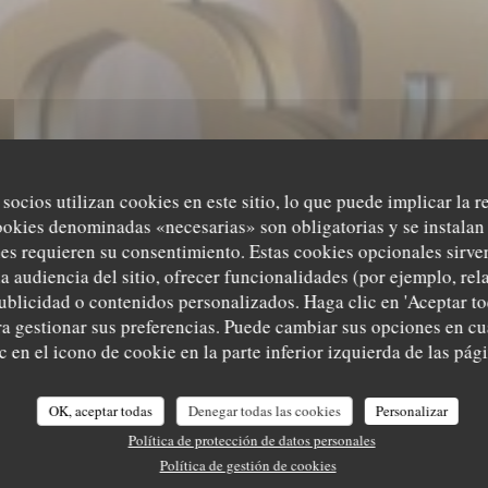
 socios utilizan cookies en este sitio, lo que puede implicar la 
ookies denominadas «necesarias» son obligatorias y se instalan 
I DU PRINCE 
es requieren su consentimiento. Estas cookies opcionales sirven
a audiencia del sitio, ofrecer funcionalidades (por ejemplo, re
ublicidad o contenidos personalizados. Haga clic en 'Aceptar to
AROCAIN À PAR
ara gestionar sus preferencias. Puede cambiar sus opciones en 
 en el icono de cookie en la parte inferior izquierda de las pági
U PRINCE REST
GASTRONOMÍA MARROQUÍ
|
PARIS
OK, aceptar todas
Denegar todas las cookies
Personalizar
Política de protección de datos personales
Política de gestión de cookies
RESERVAR UNA MESA