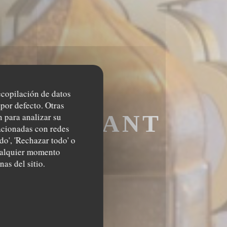
recopilación de datos
por defecto. Otras
RESTAURANT
 para analizar su
lacionadas con redes
do', 'Rechazar todo' o
IS
cualquier momento
nas del sitio.
AURANT MAROCA