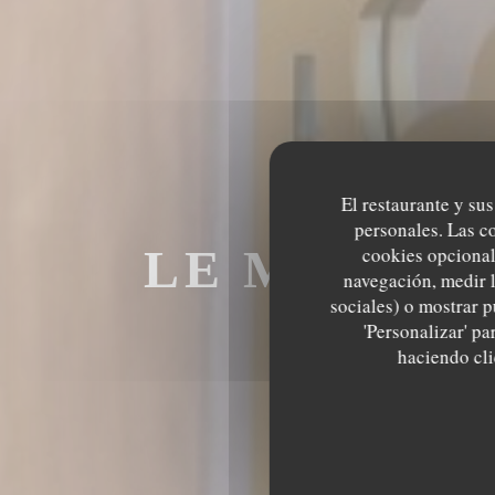
El restaurante y sus
personales. Las c
LE MECHOU
cookies opcional
navegación, medir l
sociales) o mostrar p
M
'Personalizar' p
haciendo clic
LE MECHOUI D