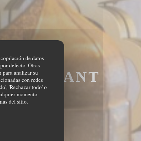
recopilación de datos
por defecto. Otras
RESTAURANT
 para analizar su
lacionadas con redes
do', 'Rechazar todo' o
IS
cualquier momento
nas del sitio.
AURANT MAROCA