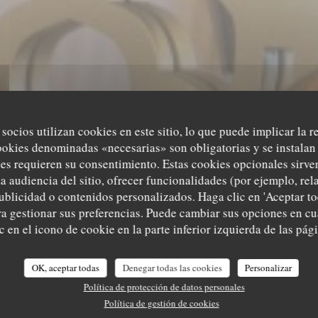
 socios utilizan cookies en este sitio, lo que puede implicar la 
ookies denominadas «necesarias» son obligatorias y se instalan 
I DU PRINCE 
es requieren su consentimiento. Estas cookies opcionales sirven
a audiencia del sitio, ofrecer funcionalidades (por ejemplo, re
ublicidad o contenidos personalizados. Haga clic en 'Aceptar to
AROCAIN À PAR
ara gestionar sus preferencias. Puede cambiar sus opciones en 
 en el icono de cookie en la parte inferior izquierda de las pági
U PRINCE REST
GASTRONOMÍA MARROQUÍ
|
PARIS
OK, aceptar todas
Denegar todas las cookies
Personalizar
Política de protección de datos personales
Política de gestión de cookies
RESERVAR UNA MESA