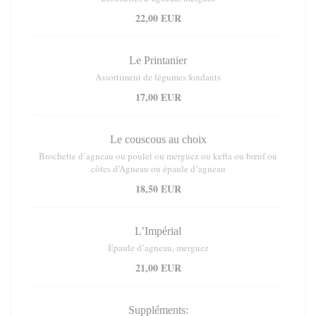
22,00 EUR
Le Printanier
Assortiment de légumes fondants
17,00 EUR
Le couscous au choix
Brochette d’agneau ou poulet ou merguez ou kefta ou bœuf ou
côtes d’Agneau ou épaule d’agneau
18,50 EUR
L’Impérial
Épaule d’agneau, merguez
21,00 EUR
Suppléments: