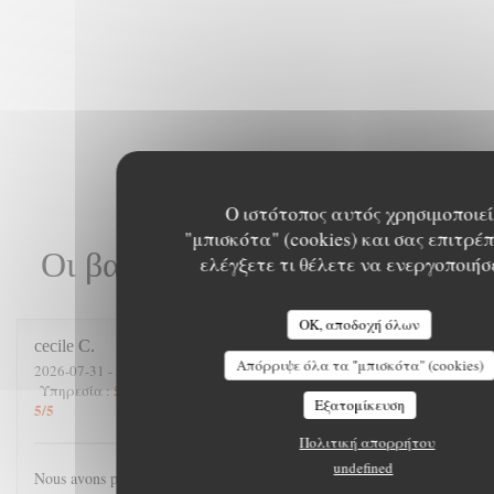
Ο ιστότοπος αυτός χρησιμοποιεί
"μπισκότα" (cookies) και σας επιτρέπ
Οι βαθμολογίες πελατών μας
ελέγξετε τι θέλετε να ενεργοποιήσ
OK, αποδοχή όλων
cecile
C
Απόρριψε όλα τα "μπισκότα" (cookies)
2026-07-31
- 21:00 - καλεσμένοι 4
5
/5
4
/5
5
/5
Υπηρεσία
:
Ατμόσφαιρα
:
Μενού
:
Ποιότητα / Τιμή
:
Εξατομίκευση
5
/5
Πολιτική απορρήτου
undefined
Nous avons passé une excellente soirée. Accueil chaleureux, les