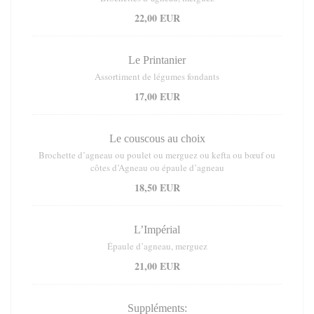
22,00 EUR
Le Printanier
Assortiment de légumes fondants
17,00 EUR
Le couscous au choix
Brochette d’agneau ou poulet ou merguez ou kefta ou bœuf ou
côtes d’Agneau ou épaule d’agneau
18,50 EUR
L’Impérial
Épaule d’agneau, merguez
21,00 EUR
Suppléments: