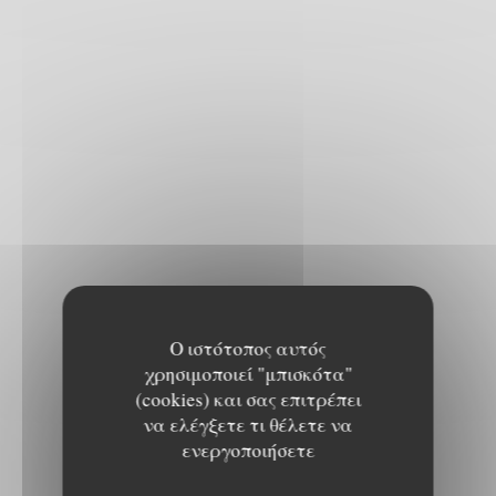
Ο ιστότοπος αυτός
χρησιμοποιεί "μπισκότα"
(cookies) και σας επιτρέπει
να ελέγξετε τι θέλετε να
ενεργοποιήσετε