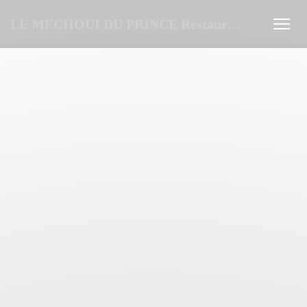
Πίνακας διαχείρισης "Μπισκότων" (Cookies)
LE MECHOUI DU PRINCE Restaurant Marocain à Paris