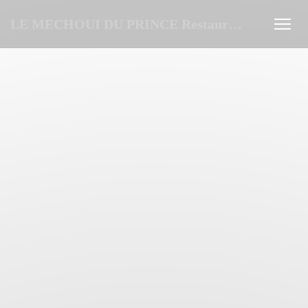
Πίνακας διαχείρισης "Μπισκότων" (Cookies)
LE MECHOUI DU PRINCE Restaurant Marocain à Paris