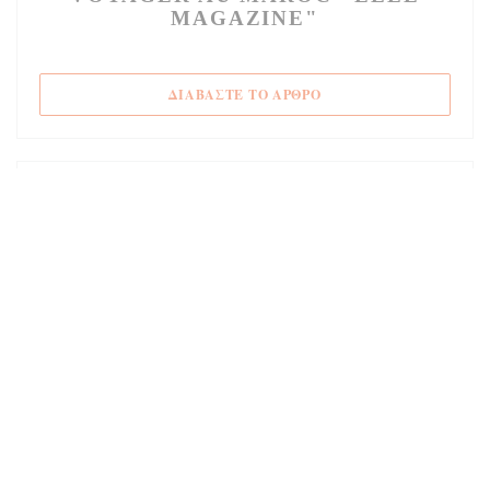
MAGAZINE"
((ΑΝΟΊΓΕΙ ΣΕ ΝΈΟ ΠΑΡ
ΔΙΑΒΆΣΤΕ ΤΟ ΆΡΘΡΟ