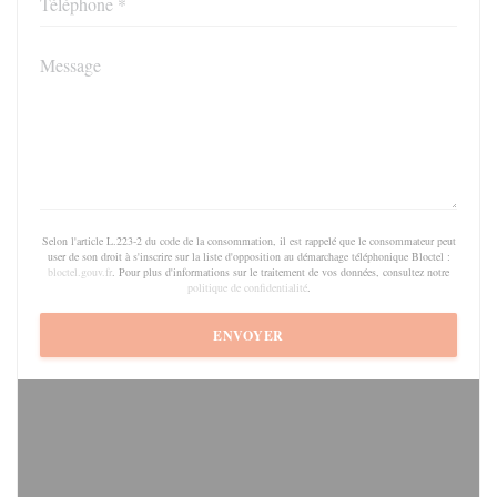
Selon l'article L.223-2 du code de la consommation, il est rappelé que le consommateur peut
user de son droit à s'inscrire sur la liste d'opposition au démarchage téléphonique Bloctel :
bloctel.gouv.fr
. Pour plus d'informations sur le traitement de vos données, consultez notre
politique de confidentialité
.