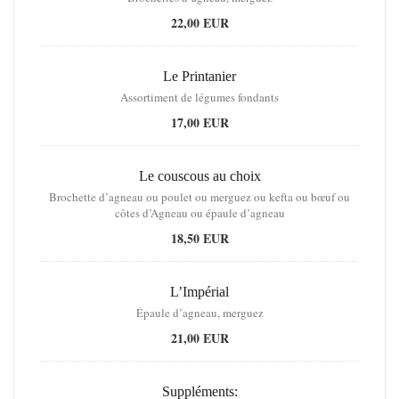
22,00 EUR
Le Printanier
Assortiment de légumes fondants
17,00 EUR
Le couscous au choix
Brochette d’agneau ou poulet ou merguez ou kefta ou bœuf ou
côtes d’Agneau ou épaule d’agneau
18,50 EUR
L’Impérial
Épaule d’agneau, merguez
21,00 EUR
Suppléments: