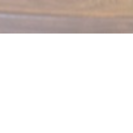
LE MECHOUI DU PRINCE
Restaurant Marocain à Paris
Le Méchoui du Prince: Latinerkvarterets Orient
I næsten halvtreds år har Le Méchoui du Prince bragt det
bedste fra orientalsk kultur til hjertet af Latinerkvarteret:
varme og krydrede smage, omsluttende dufte, musik med
fængslende rytmer og ånden i at dele.