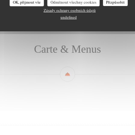
OK, přijmout vše
Odmítnout všechny cookies
Přizpůsobit
Carte & Menus
Les boissons
Carte des vins
Zásady ochrany osobních údajů
undefined
Carte & Menus