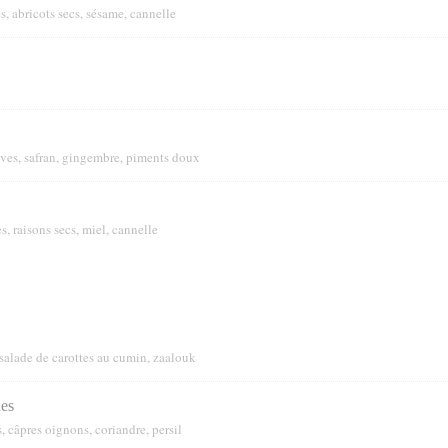
 abricots secs, sésame, cannelle
lives, safran, gingembre, piments doux
, raisons secs, miel, cannelle
salade de carottes au cumin, zaalouk
nes
, câpres oignons, coriandre, persil