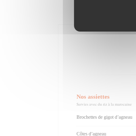
Nos assiettes
Servies avec du riz à la marocaine
Brochettes de gigot d’agneau
Côtes d’agneau