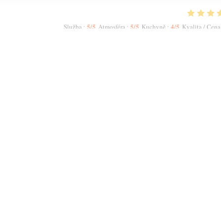
5
/5
5
/5
4
/5
Služba
:
Atmosféra
:
Kuchyně
:
Kvalita / Cena
 did not allow me to increase the numbers. The host Samir was most polite and
ruity Red. We had a starter to share n then had two Tagines n two Couscous.
meal, we were offered complimentary fresh mint tea. My second visit to Mechou
1
2
3