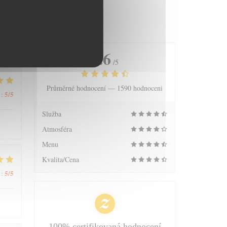
4.6
/5
Průměrné hodnocení —
1590 hodnoceni
5
/5
:
Služba
Atmosféra
Menu
Kvalita/Cena
5
/5
:
100% certifikovaná hodnocení