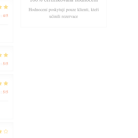
Hodnocení poskytují pouze klienti, kteří
4
/5
:
učinili rezervace
5
/5
:
5
/5
: