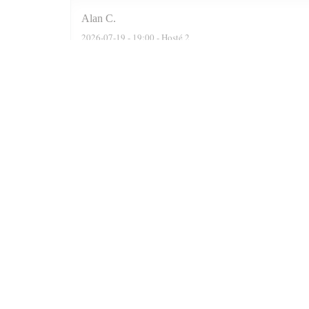
Alan
C
2026-07-19
- 19:00 - Hosté 2
We were actually a party of six. The reservation software
recommended two delightful Moroccan wines, a Rose n a F
were well cooked n grilled. Delicious. At the end of the 
Prince n always satisfied