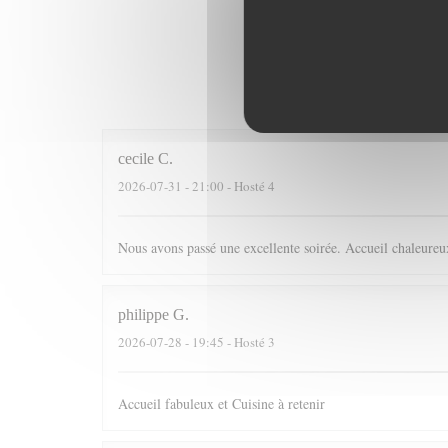
Hodnocen
cecile
C
2026-07-31
- 21:00 - Hosté 4
Nous avons passé une excellente soirée. Accueil chaleureux
philippe
G
2026-07-28
- 19:45 - Hosté 3
Accueil fabuleux et Cuisine à retenir