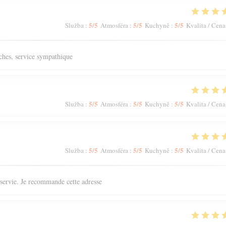
5
/5
5
/5
5
/5
Služba
:
Atmosféra
:
Kuchyně
:
Kvalita / Cena
aîches, service sympathique
5
/5
5
/5
5
/5
Služba
:
Atmosféra
:
Kuchyně
:
Kvalita / Cena
5
/5
5
/5
5
/5
Služba
:
Atmosféra
:
Kuchyně
:
Kvalita / Cena
n servie. Je recommande cette adresse