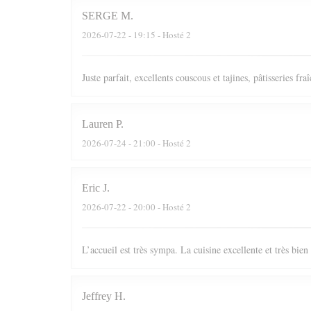
SERGE
M
2026-07-22
- 19:15 - Hosté 2
Juste parfait, excellents couscous et tajines, pâtisseries fr
Lauren
P
2026-07-24
- 21:00 - Hosté 2
Eric
J
2026-07-22
- 20:00 - Hosté 2
L’accueil est très sympa. La cuisine excellente et très bie
Jeffrey
H