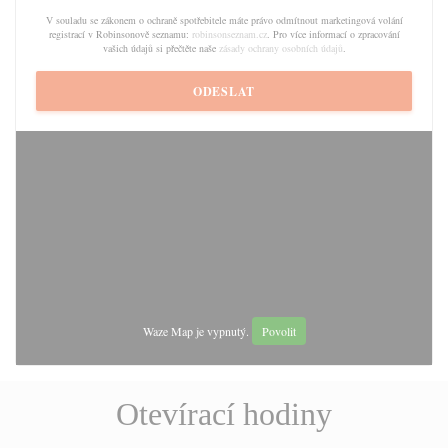
V souladu se zákonem o ochraně spotřebitele máte právo odmítnout marketingová volání
registrací v Robinsonově seznamu:
robinsonseznam.cz
. Pro více informací o zpracování
vašich údajů si přečtěte naše
zásady ochrany osobních údajů
.
Waze Map je vypnutý.
Povolit
Otevírací hodiny