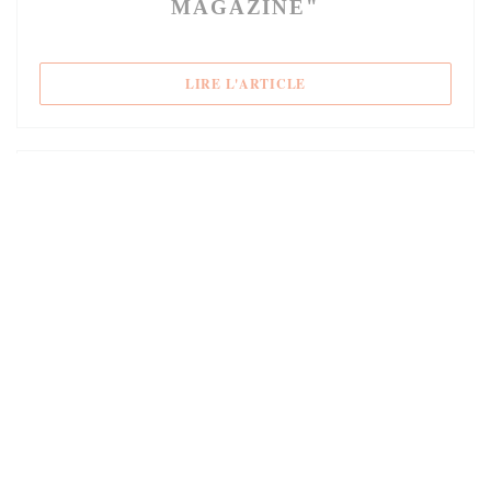
MAGAZINE"
((OUVRE UNE NOUVELLE 
LIRE L'ARTICLE
10/01/2017